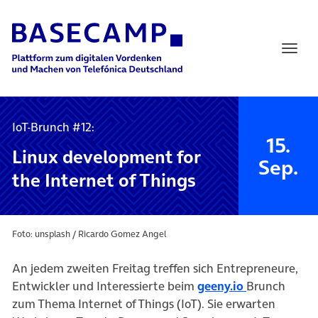
Main Navigation
IoT-Brunch #12:
15.
Linux development for
Sep.
the Internet of Things
Foto: unsplash / Ricardo Gomez Angel
An jedem zweiten Freitag treffen sich Entrepreneure,
Entwickler und Interessierte beim
geeny.io
Brunch
zum Thema Internet of Things (IoT). Sie erwarten