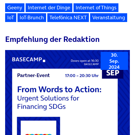
Geeny
Internet der Dinge
Internet of Things
IoT
IoT-Brunch
Telefónica NEXT
Veranstaltung
Empfehlung der Redaktion
30.
Sep.
2024