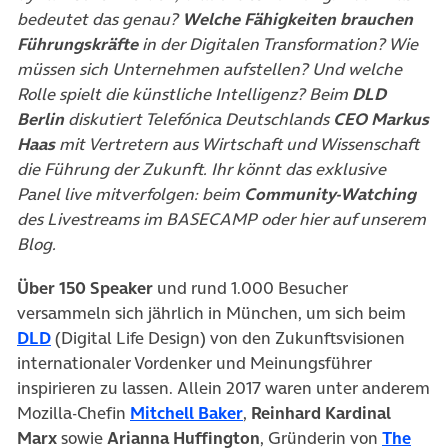
bedeutet das genau?
Welche Fähigkeiten brauchen
Führungskräfte
in der Digitalen Transformation? Wie
müssen sich Unternehmen aufstellen? Und welche
Rolle spielt die künstliche Intelligenz? Beim
DLD
Berlin
diskutiert Telefónica Deutschlands
CEO Markus
Haas
mit Vertretern aus Wirtschaft und Wissenschaft
die Führung der Zukunft. Ihr könnt das exklusive
Panel live mitverfolgen: beim
Community-Watching
des Livestreams im BASECAMP oder hier auf unserem
Blog.
Über 150 Speaker
und rund 1.000 Besucher
versammeln sich jährlich in München, um sich beim
(öffnet in neuem Tab)
DLD
(Digital Life Design) von den Zukunftsvisionen
internationaler Vordenker und Meinungsführer
inspirieren zu lassen. Allein 2017 waren unter anderem
Mozilla-Chefin
Mitchell Baker
,
Reinhard Kardinal
Marx
sowie
Arianna Huffington
, Gründerin von
The