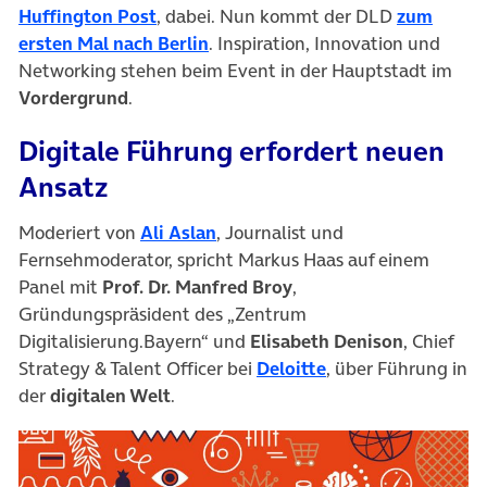
Huffington Post
, dabei. Nun kommt der DLD
zum
(öffnet in neuem Tab)
ersten Mal nach Berlin
. Inspiration, Innovation und
Networking stehen beim Event in der Hauptstadt im
Vordergrund
.
Digitale Führung erfordert neuen
Ansatz
(öffnet in neuem Tab)
Moderiert von
Ali Aslan
, Journalist und
Fernsehmoderator, spricht Markus Haas auf einem
Panel mit
Prof. Dr. Manfred Broy
,
Gründungspräsident des „Zentrum
Digitalisierung.Bayern“ und
Elisabeth Denison
, Chief
(öffnet in neuem T
Strategy & Talent Officer bei
Deloitte
, über Führung in
der
digitalen Welt
.