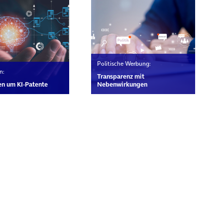
Politische Werbung:
n:
Transparenz mit
n um KI-Patente
Nebenwirkungen
rn