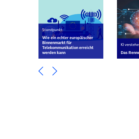
Standpunkt:
Wie ein echter europäischer
Binnenmarkt für
KI verstehe
Telekommunikation erreicht
werden kann
Das Renne
Ein Element zurück blättern
Ein Element weiter blätte