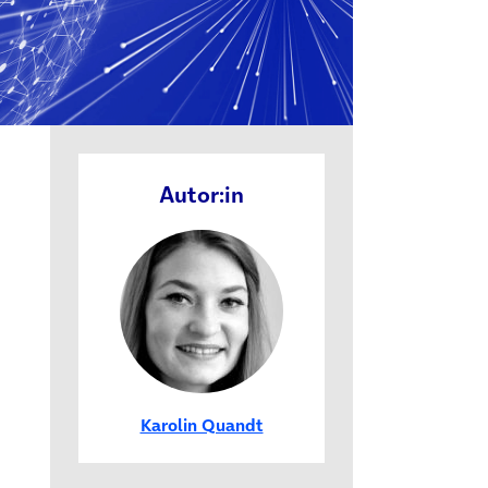
 neuem Tab)
Autor:in
Karolin Quandt