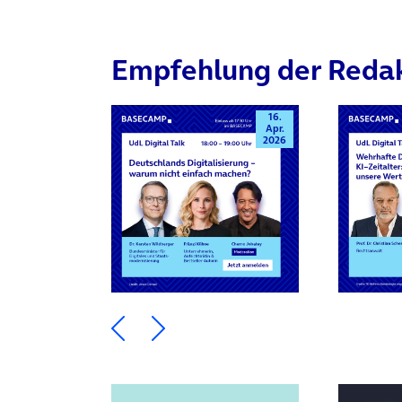
Empfehlung der Reda
16.
Apr.
2026
Ein Element zurück blättern
Ein Element weiter blätte