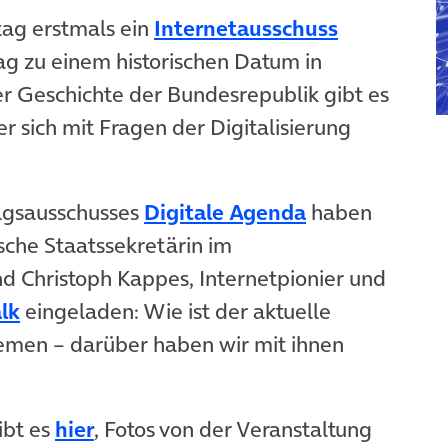
(öffnet in
ag erstmals ein
Internetausschuss
ag zu einem historischen Datum in
er Geschichte der Bundesrepublik gibt es
r sich mit Fragen der Digitalisierung
agsausschusses
Digitale Agenda
haben
ische Staatssekretärin im
d Christoph Kappes, Internetpionier und
alk
eingeladen: Wie ist der aktuelle
hemen – darüber haben wir mit ihnen
(öffnet in neuem Tab)
ibt es
hier
, Fotos von der Veranstaltung