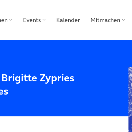
men
Events
Kalender
Mitmachen
 Brigitte Zypries
es