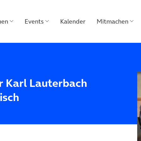
men
Events
Kalender
Mitmachen
r Karl Lauterbach
isch