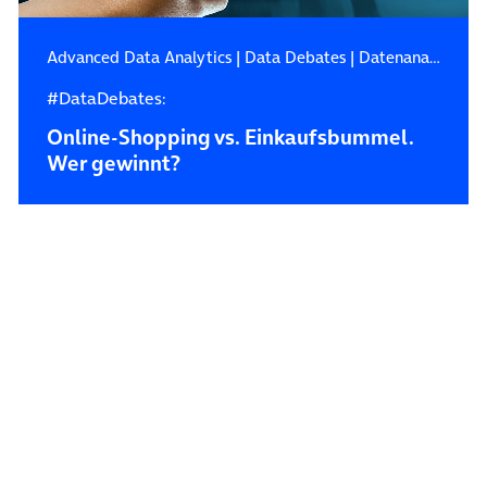
Advanced Data Analytics
|
Data Debates
|
Datenanalyse
#DataDebates:
Online-Shopping vs. Einkaufsbummel.
Wer gewinnt?