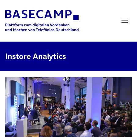
Main Navigation
Instore Analytics