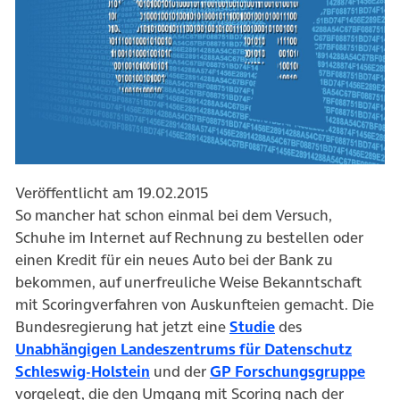
Veröffentlicht am 19.02.2015
So mancher hat schon einmal bei dem Versuch,
Schuhe im Internet auf Rechnung zu bestellen oder
einen Kredit für ein neues Auto bei der Bank zu
bekommen, auf unerfreuliche Weise Bekanntschaft
mit Scoringverfahren von Auskunfteien gemacht. Die
(öffnet in neuem 
Bundesregierung hat jetzt eine
Studie
des
Unabhängigen Landeszentrums für Datenschutz
(öffnet in neuem Tab)
(öffn
Schleswig-Holstein
und der
GP Forschungsgruppe
vorgelegt, die den Umgang mit Scoring nach der