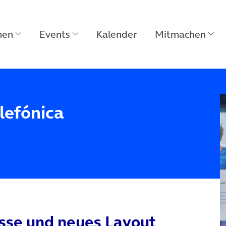
men
Events
Kalender
Mitmachen
lefónica
esse und neues Layout