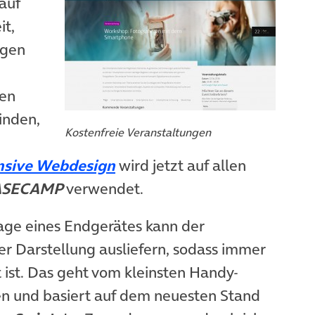
auf
it,
ngen
sen
öffnet in neuem Tab)
inden,
Kostenfreie Veranstaltungen
(öffnet in neuem Tab)
nsive Webdesign
wird jetzt auf allen
ASECAMP
verwendet.
rage eines Endgerätes kann der
r Darstellung ausliefern, sodass immer
 ist. Das geht vom kleinsten Handy-
en und basiert auf dem neuesten Stand