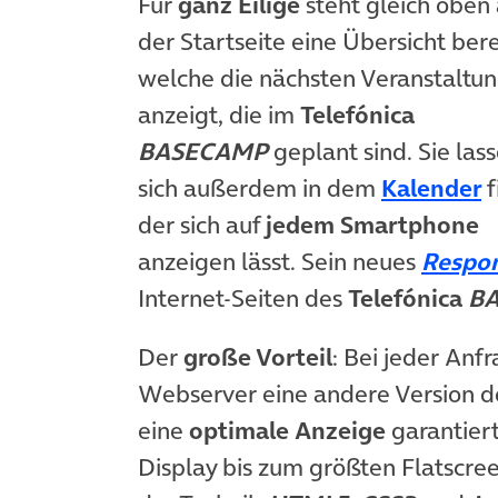
Für
ganz Eilige
steht gleich oben 
der Startseite eine Übersicht bere
welche die nächsten Veranstaltu
anzeigt, die im
Telefónica
BASECAMP
geplant sind. Sie las
(
sich außerdem in dem
Kalender
f
der sich auf
jedem Smartphone
anzeigen lässt. Sein neues
Respo
Internet-Seiten des
Telefónica
B
Der
große Vorteil
: Bei jeder Anf
Webserver eine andere Version de
eine
optimale Anzeige
garantiert
Display bis zum größten Flatscre