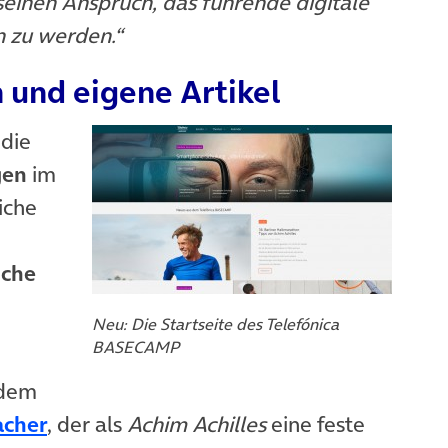
seinen Anspruch, das führende digitale
 zu werden.“
 und eigene Artikel
 die
gen
im
iche
iche
Neu: Die Startseite des Telefónica
BASECAMP
 dem
(öffnet in neuem Tab)
acher
, der als
Achim Achilles
eine feste