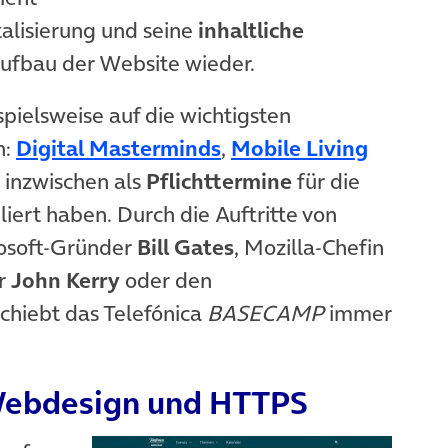
alisierung und seine
inhaltliche
Aufbau der Website wieder.
pielsweise auf die wichtigsten
(öffnet in neuem Tab)
(öffnet
n:
Digital Masterminds
,
Mobile Living
 in neuem Tab)
ch inzwischen als
Pflichttermine
für die
liert haben. Durch die Auftritte von
osoft-Gründer
Bill Gates
, Mozilla-Chefin
er
John Kerry
oder den
chiebt das Telefónica
BASECAMP
immer
 Webdesign und HTTPS