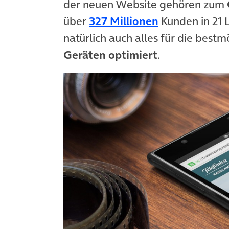
der neuen Website gehören zum
(öffnet in ne
über
327 Millionen
Kunden in 21 
natürlich auch alles für die best
Geräten optimiert
.