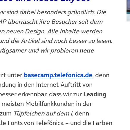
ir sind dabei besonders gründlich: Die
 überrascht ihre Besucher seit dem
 neuen Design. Alle Inhalte werden
nd die Artikel sind noch besser zu lesen.
nprägsamer und wir probieren
neue
(öffnet in n
tzt unter
basecamp.telefonica.de
, denn
ndung in den Internet-Auftritt von
besser erkennbar, dass wir zur
Leading
 meisten Mobilfunkkunden in der
s zum
Tüpfelchen auf dem i
, denn
lle Fonts von Telefónica – und die Farben