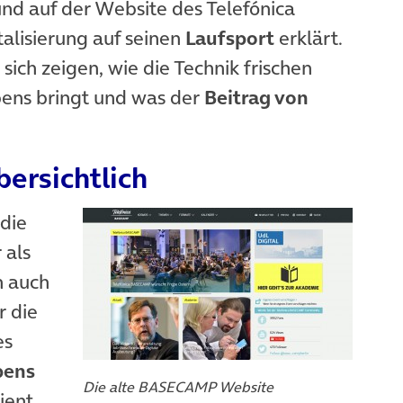
nd auf der Website des Telefónica
alisierung auf seinen
Laufsport
erklärt.
sich zeigen, wie die Technik frischen
bens bringt und was der
Beitrag von
bersichtlich
 die
 als
h auch
 die
es
bens
Die alte BASECAMP Website
ient