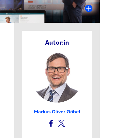
Autor:in
euem Tab)
Markus Oliver Göbel