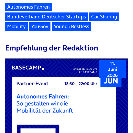
Autonomes Fahren
Bundeverband Deutscher Startups
Car Sharing
Mobility
YouGov
Young+Restless
Empfehlung der Redaktion
11.
Juni
2026