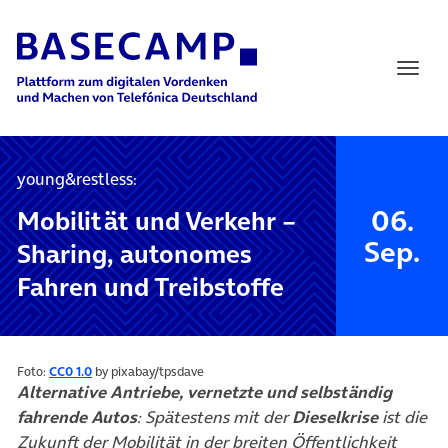
Main Navigation
young&restless:
06.
Mobilität und Verkehr –
Sep.
Sharing, autonomes
Fahren und Treibstoffe
(öffnet in neuem Tab)
Foto:
CC0 1.0
by pixabay/tpsdave
Alternative Antriebe, vernetzte und selbständig
fahrende Autos
: Spätestens mit der
Dieselkrise
ist die
Zukunft der Mobilität in der breiten Öffentlichkeit