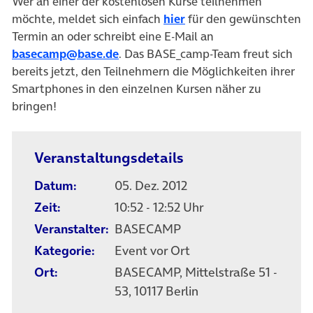
Wer an einer der kostenlosen Kurse teilnehmen
möchte, meldet sich einfach
hier
für den gewünschten
Termin an oder schreibt eine E-Mail an
(öffnet in neuem Tab)
basecamp@base.de
. Das BASE_camp-Team freut sich
bereits jetzt, den Teilnehmern die Möglichkeiten ihrer
Smartphones in den einzelnen Kursen näher zu
bringen!
Veranstaltungsdetails
Datum:
05. Dez. 2012
Zeit:
10:52 - 12:52 Uhr
Veranstalter:
BASECAMP
Kategorie:
Event vor Ort
Ort:
BASECAMP, Mittelstraße 51 -
53, 10117 Berlin