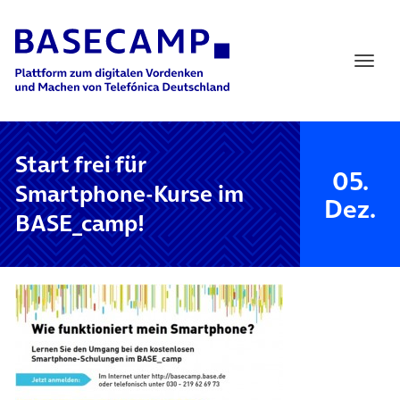
Main Navigation
Start frei für
05.
Smartphone-Kurse im
Dez.
BASE_camp!