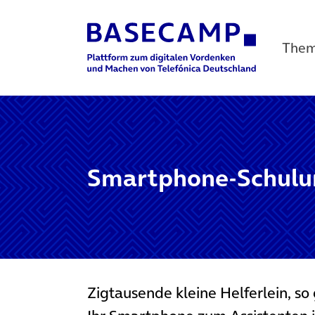
The
Main Navigation
Smartphone-Schulun
Zigtausende kleine Helferlein, s