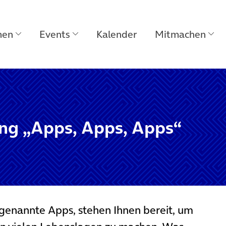
men
Events
Kalender
Mitmachen
g „Apps, Apps, Apps“
o genannte Apps, stehen Ihnen bereit, um