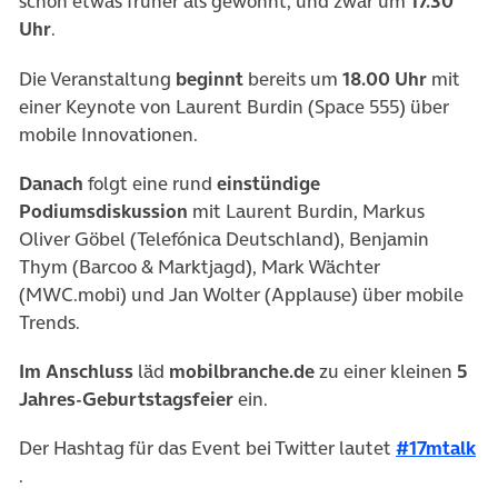
schon etwas früher als gewohnt, und zwar um
17.30
Uhr
.
Die Veranstaltung
beginnt
bereits um
18.00 Uhr
mit
einer Keynote von Laurent Burdin (Space 555) über
mobile Innovationen.
Danach
folgt eine rund
einstündige
Podiumsdiskussion
mit Laurent Burdin, Markus
Oliver Göbel (Telefónica Deutschland), Benjamin
Thym (Barcoo & Marktjagd), Mark Wächter
(MWC.mobi) und Jan Wolter (Applause) über mobile
Trends.
Im Anschluss
läd
mobilbranche.de
zu einer kleinen
5
Jahres-
Geburtstagsfeier
ein.
Der Hashtag für das Event bei Twitter lautet
#17mtalk
(öffnet in neuem Tab)
.