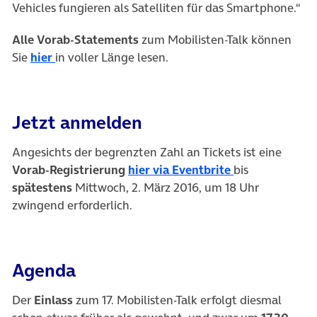
Vehicles fungieren als Satelliten für das Smartphone.“
Alle Vorab-Statements
zum Mobilisten-Talk können
(öffnet in neuem Tab)
Sie
hier
in voller Länge lesen.
Jetzt anmelden
Angesichts der begrenzten Zahl an Tickets ist eine
(öffnet in neu
Vorab-Registrierung
hier via Eventbrite
bis
spätestens
Mittwoch, 2. März 2016, um 18 Uhr
zwingend erforderlich.
Agenda
Der
Einlass
zum 17. Mobilisten-Talk erfolgt diesmal