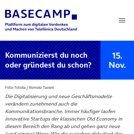
Main Navigation
15.
Kommunizierst du noch
Nov.
oder gründest du schon?
Foto: fotolia / Romolo Tavani
Die Digitalisierung und neue Geschäftsmodelle
verändern zunehmend auch die
Kommunikationsbranche. Immer häufiger laufen
innovative Startups der klassischen Old Economy in
diesem Bereich den Rang ab und gehen ganz neue
(und eigene) Wege. Wie die aussehen diskutiert der