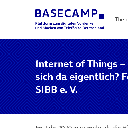
The
Main Navigation
Internet of Things 
sich da eigentlich? 
SIBB e. V.
Im Jahr 2020 wird mehr als die H