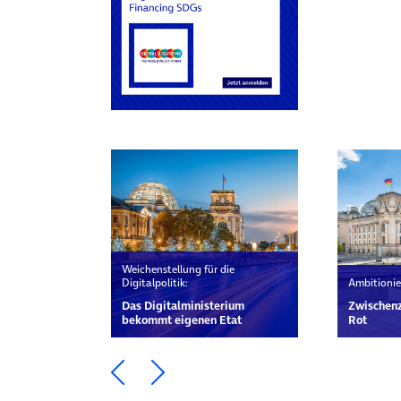
Weichenstellung für die
Digitalpolitik:
Ambitionie
Das Digital­ministerium
Zwischenz
bekommt eigenen Etat
Rot
Ein Element zurück blättern
Ein Element weiter blätte