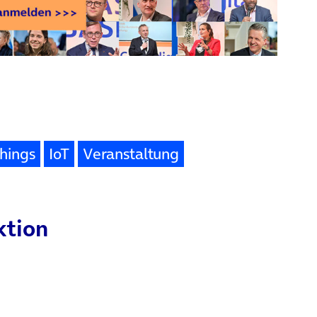
Things
IoT
Veranstaltung
ktion