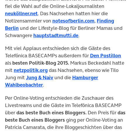
fiel die Wahl auf die Online-Lokaljournalisten
neuköllner.net
. Das Nachsehen hatten hier die
Notizensammler von
notesofberlin.com
,
Finding
Berlin
und der Lifestyle-Blog für Berliner Mamas und
Schwangere
hauptstadtmutti.de
.
Mit viel Applaus entschieden sich die Gäste des
Telefónica BASECAMPs außerdem für
Den Postillon
als
besten Politik-Blog 2015.
Markus Beckedahl hatte
mit
netzpolitik.org
das Nachsehen, ebenso wie Tilo
Jung mit
Jung & Naiv
und die
Hamburger
Wahlbeobachter
.
Per Online-Voting entschieden die Zuschauer des
Livestreams und die Gäste im Telefónica BASECAMP
über
das beste Buch eines Bloggers.
Den Preis für
das
beste Buch eines Bloggers
ging per Online-Voting an
Patricia Camarata, die ihre Bloggeschichten über das