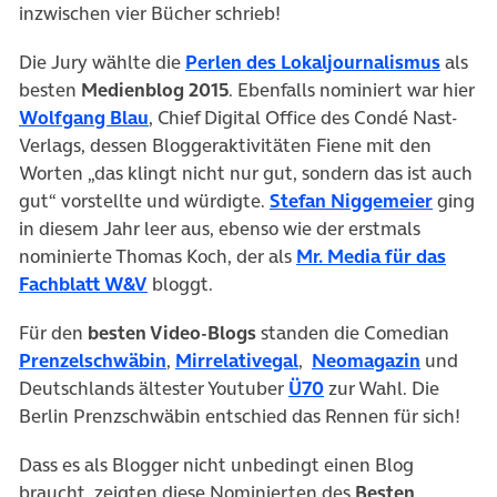
inzwischen vier Bücher schrieb!
Die Jury wählte die
Perlen des Lokaljournalismus
als
besten
Medienblog 2015
. Ebenfalls nominiert war hier
Wolfgang Blau
, Chief Digital Office des Condé Nast-
Verlags, dessen Bloggeraktivitäten Fiene mit den
Worten „das klingt nicht nur gut, sondern das ist auch
gut“ vorstellte und würdigte.
Stefan Niggemeier
ging
in diesem Jahr leer aus, ebenso wie der erstmals
nominierte Thomas Koch, der als
Mr. Media für das
Fachblatt W&V
bloggt.
Für den
besten Video-Blogs
standen die Comedian
Prenzelschwäbin
,
Mirrelativegal
,
Neomagazin
und
Deutschlands ältester Youtuber
Ü70
zur Wahl. Die
Berlin Prenzschwäbin entschied das Rennen für sich!
Dass es als Blogger nicht unbedingt einen Blog
braucht, zeigten diese Nominierten des
Besten