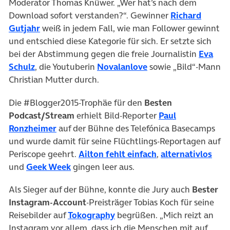
Moderator Thomas Knüwer. „Wer hat’s nach dem
Download sofort verstanden?“. Gewinner
Richard
Gutjahr
weiß in jedem Fall, wie man Follower gewinnt
und entschied diese Kategorie für sich. Er setzte sich
bei der Abstimmung gegen die freie Journalistin
Eva
Schulz
, die Youtuberin
Novalanlove
sowie „Bild“-Mann
Christian Mutter durch.
Die #Blogger2015-Trophäe für den
Besten
Podcast/Stream
erhielt Bild-Reporter
Paul
Ronzheimer
auf der Bühne des Telefónica Basecamps
und wurde damit für seine Flüchtlings-Reportagen auf
Periscope geehrt.
Ailton fehlt einfach
,
alternativlos
und
Geek Week
gingen leer aus.
Als Sieger auf der Bühne, konnte die Jury auch
Bester
Instagram-Account
-Preisträger Tobias Koch für seine
Reisebilder auf
Tokography
begrüßen. „Mich reizt an
Instagram vor allem, dass ich die Menschen mit auf