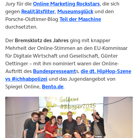
Jury für die
Online Marketing Rockstars
, die sich
gegen
Realitätsfilter
,
Museumsglück
und den
Porsche-Oldtimer-Blog
Teil der Maschine
durchsetzten.
Der
Bremsklotz des Jahres
ging mit knapper
Mehrheit der Online-Stimmen an den EU-Kommissar
für Digitale Wirtschaft und Gesellschaft, Günter
Oettinger – mit ihm nominiert waren der Online-
Auftritt des
Bundespresseamt
s,
die dt. HipHop-Szene
vs #ichhabpolizei
und das Jugendangebot von
Spiegel Online,
Bento.de
.