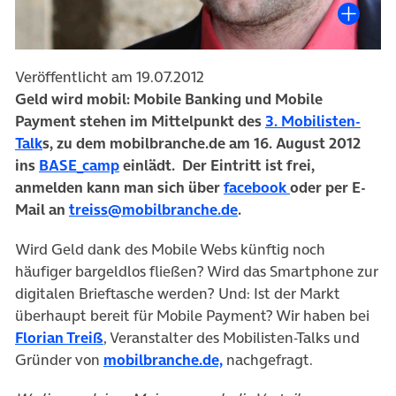
Veröffentlicht am 19.07.2012
Geld wird mobil: Mobile Banking und Mobile
Payment stehen im Mittelpunkt des
3. Mobilisten-
(öffnet in neuem Tab)
Talk
s, zu dem mobilbranche.de am 16. August 2012
ins
BASE_camp
einlädt. Der Eintritt ist frei,
(öffnet in neue
anmelden kann man sich über
facebook
oder per E-
Mail an
treiss@mobilbranche.de
.
Wird Geld dank des Mobile Webs künftig noch
häufiger bargeldlos fließen? Wird das Smartphone zur
digitalen Brieftasche werden? Und: Ist der Markt
überhaupt bereit für Mobile Payment? Wir haben bei
(öffnet in neuem Tab)
Florian Treiß
, Veranstalter des Mobilisten-Talks und
(öffnet in neuem Tab)
Gründer von
mobilbranche.de,
nachgefragt.