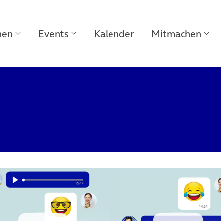
men
Events
Kalender
Mitmachen
net in neuem Tab)
(öffnet in neuem Tab)