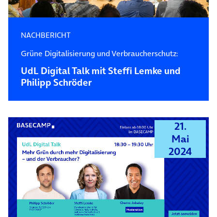
NACHBERICHT
Grüne Digitalisierung und Verbraucherschutz:
UdL Digital Talk mit Steffi Lemke und
Philipp Schröder
21.
Mai
2024