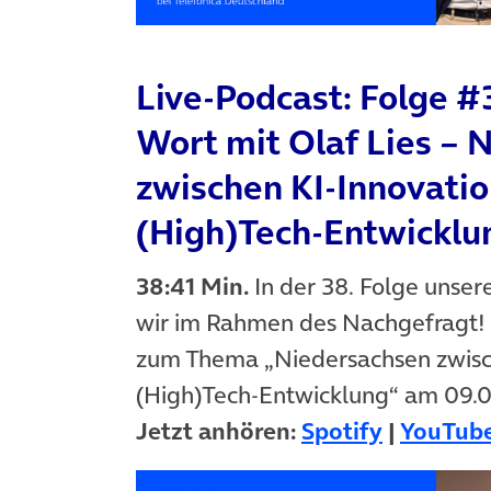
Live-Podcast: Folge #
Wort mit Olaf Lies – 
zwischen KI‑Innovati
(High)Tech‑Entwicklu
38:41 Min.
In der 38. Folge unser
wir im Rahmen des Nachgefragt! E
zum Thema „Niedersachsen zwisc
(High)Tech‑Entwicklung“ am 09.0
(öffnet i
Jetzt anhören:
Spotify
|
YouTub