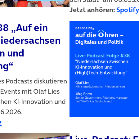
Jetzt anhören:
Spotify
38 „Auf ein
Niedersachsen
on und
ng“
es Podcasts diskutieren
vents mit Olaf Lies
hen KI‑Innovation und
6.2026.
n neuem Tab)
(öffnet in neuem Tab)
e