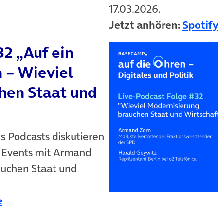
17.03.2026.
Jetzt anhören:
Spotif
32 „Auf ein
 – Wieviel
hen Staat und
es Podcasts diskutieren
-Events mit Armand
auchen Staat und
n neuem Tab)
(öffnet in neuem Tab)
e