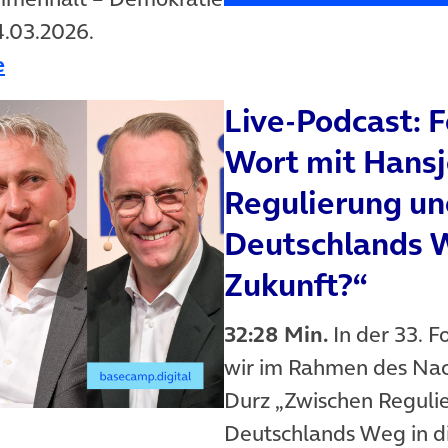
4.03.2026.
n neuem Tab)
(öffnet in neuem Tab)
e
Live-Podcast: F
(öffnet in neuem Tab)
Wort mit Hansj
Regulierung un
Deutschlands W
Zukunft?“
32:28 Min.
In der 33. F
wir im Rahmen des Nac
Durz „Zwischen Reguli
Deutschlands Weg in di