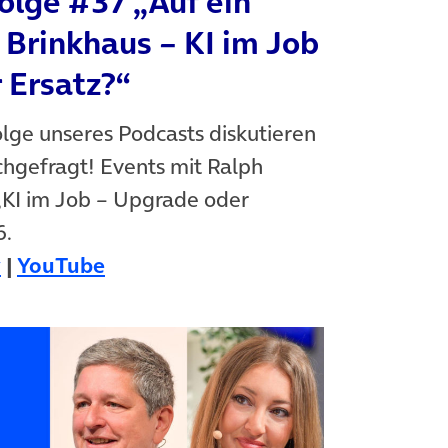
olge #37 „Auf ein
 Brinkhaus – KI im Job
 Ersatz?“
Folge unseres Podcasts diskutieren
hgefragt! Events mit Ralph
KI im Job – Upgrade oder
6.
(öffnet in neuem Tab)
(öffnet in neuem Tab)
y
|
YouTube
(öffnet in n