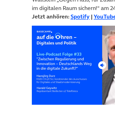
im digitalen Raum sichern!“ am 2
(öffnet i
Jetzt anhören:
Spotify
|
YouTub