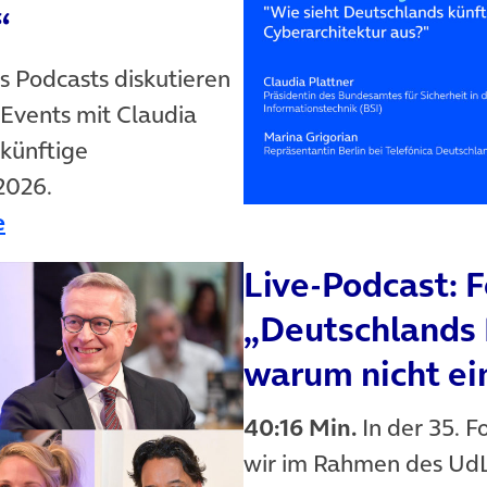
“
es Podcasts diskutieren
Events mit Claudia
 künftige
2026.
n neuem Tab)
(öffnet in neuem Tab)
e
Live-Podcast: 
(öffnet in neuem Tab)
„Deutschlands 
warum nicht ei
40:16 Min.
In der 35. F
wir im Rahmen des UdL 