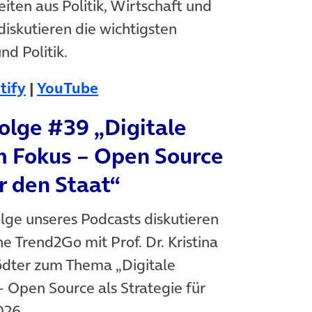
iten aus Politik, Wirtschaft und
diskutieren die wichtigsten
nd Politik.
(öffnet in neuem Tab)
(öffnet in neuem Tab)
tify
|
YouTube
olge #39 „Digitale
m Fokus – Open Source
ür den Staat“
olge unseres Podcasts diskutieren
e Trend2Go mit Prof. Dr. Kristina
ödter zum Thema „Digitale
– Open Source als Strategie für
026.