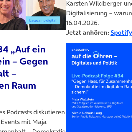
Karsten Wildberger un
Digitalisierung – waru
16.04.2026.
Jetzt anhören:
Spotif
34 „Auf ein
ein – Gegen
lt –
len Raum
es Podcasts diskutieren
-Events mit Maja
ammenhalt – Demokratie