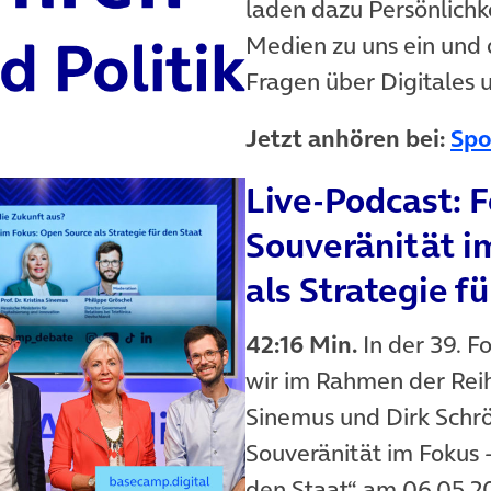
laden dazu Persönlichke
Medien zu uns ein und 
Fragen über Digitales u
Jetzt anhören bei:
Spo
Live-Podcast: F
(öffnet in neuem Tab)
Souveränität i
als Strategie f
42:16 Min.
In der 39. F
wir im Rahmen der Reih
Sinemus und Dirk Schr
Souveränität im Fokus 
den Staat“ am 06.05.2