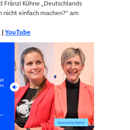
d Fränzi Kühne „Deutschlands
m nicht einfach machen?“ am
(öffnet in neuem Tab)
(öffnet in neuem Tab)
y
|
YouTube
(öffnet in n