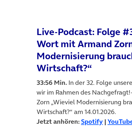
Live-Podcast: Folge #
Wort mit Armand Zorn
Modernisierung brauc
Wirtschaft?“
33:56 Min.
In der 32. Folge unser
wir im Rahmen des Nachgefragt!
Zorn „Wieviel Modernisierung br
Wirtschaft?“ am 14.01.2026.
(öffnet i
Jetzt anhören:
Spotify
|
YouTub