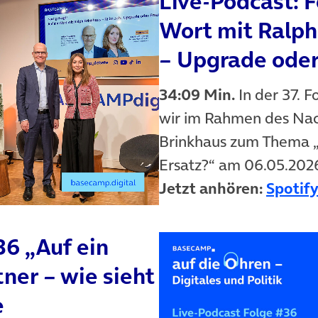
Live-Podcast: F
Wort mit Ralph
– Upgrade oder
34:09 Min.
In der 37. 
wir im Rahmen des Nac
Brinkhaus zum Thema „
Ersatz?“ am 06.05.202
Jetzt anhören:
Spotif
36 „Auf ein
ner – wie sieht
e