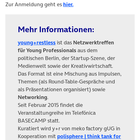
Zur Anmeldung geht es
hier.
Mehr Informationen:
(öffnet in neuem Tab)
young+restless
ist das
Netzwerktreffen
für Young Professionals
aus dem
politischen Berlin, der Startup-Szene, der
Medienwelt sowie der Kreativwirtschaft.
Das Format ist eine Mischung aus Impulsen,
Themen (als Round-Table-Gespräche und
als Präsentationen organisiert) sowie
Networking
.
Seit Februar 2015 findet die
Veranstaltungreihe im Telefónica
BASECAMP statt.
Kuratiert wird y+r von meko factory gUG in
Kooperation mit
polisphere | think tank for