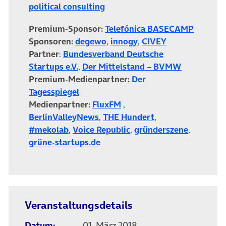
political consulting
Premium-Sponsor:
Telefónica BASECAMP
Sponsoren:
degewo
,
innogy
,
CIVEY
Partner
:
Bundesverband Deutsche
Startups e.V.
,
Der Mittelstand – BVMW
Premium-Medienpartner:
Der
Tagesspiegel
Medienpartner:
FluxFM
,
BerlinValleyNews
,
THE Hundert
,
#mekolab
,
Voice Republic
,
gründerszene
,
grüne-startups.de
Veranstaltungsdetails
Datum:
01. März 2018