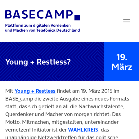
Main Navigation
19.
Young + Restless?
März
(öffnet in neuem Tab)
Mit
Young + Restless
findet am 19. März 2015 im
BASE_camp die zweite Ausgabe eines neues Formats
statt, das sich gezielt an all die Nachwuchstalente,
Querdenker und Macher von morgen richtet: Das
Motto: Mitmachen, mitgestalten, untereinander
(öffnet in neuem
vernetzen! Initiator ist der
WAHLKREIS
, das
unabhängige Netzwerktreffen für das politische