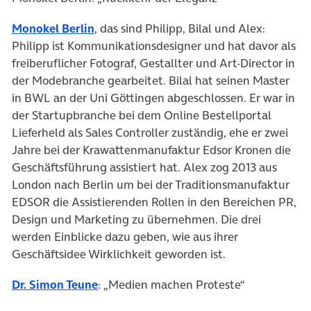
(öffnet in neuem Tab)
Monokel Berlin
, das sind Philipp, Bilal und Alex:
Philipp ist Kommunikationsdesigner und hat davor als
freiberuflicher Fotograf, Gestallter und Art-Director in
der Modebranche gearbeitet. Bilal hat seinen Master
in BWL an der Uni Göttingen abgeschlossen. Er war in
der Startupbranche bei dem Online Bestellportal
Lieferheld als Sales Controller zuständig, ehe er zwei
Jahre bei der Krawattenmanufaktur Edsor Kronen die
Geschäftsführung assistiert hat. Alex zog 2013 aus
London nach Berlin um bei der Traditionsmanufaktur
EDSOR die Assistierenden Rollen in den Bereichen PR,
Design und Marketing zu übernehmen. Die drei
werden Einblicke dazu geben, wie aus ihrer
Geschäftsidee Wirklichkeit geworden ist.
(öffnet in neuem Tab)
Dr. Simon Teune
: „Medien machen Proteste“