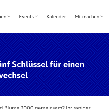
men
Events
Kalender
Mitmachen
nf Schlüssel für einen
wechsel
d Blume 2000 gemeinsam? Ihr rapider