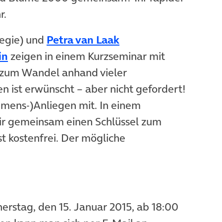
r.
et in neuem Tab)
(öffnet in neuem Tab
tegie) und
Petra van Laak
(öffnet in neuem Tab)
in
zeigen in einem Kurzseminar mit
 zum Wandel anhand vieler
n ist erwünscht – aber nicht gefordert!
hmens-)Anliegen mit. In einem
wir gemeinsam einen Schlüssel zum
t kostenfrei. Der mögliche
erstag, den 15. Januar 2015, ab 18:00