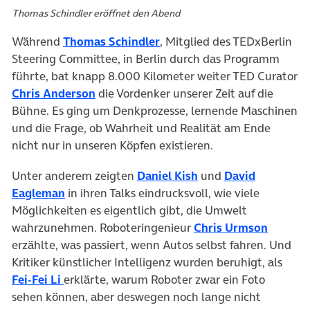
Thomas Schindler eröffnet den Abend
(öffnet in neuem Tab)
Während
Thomas Schindler
, Mitglied des TEDxBerlin
Steering Committee, in Berlin durch das Programm
führte, bat knapp 8.000 Kilometer weiter TED Curator
(öffnet in neuem Tab)
Chris Anderson
die Vordenker unserer Zeit auf die
Bühne. Es ging um Denkprozesse, lernende Maschinen
und die Frage, ob Wahrheit und Realität am Ende
nicht nur in unseren Köpfen existieren.
(öffnet in neuem Tab
Unter anderem zeigten
Daniel Kish
und
David
(öffnet in neuem Tab)
Eagleman
in ihren Talks eindrucksvoll, wie viele
Möglichkeiten es eigentlich gibt, die Umwelt
(öffnet
wahrzunehmen. Roboteringenieur
Chris Urmson
erzählte, was passiert, wenn Autos selbst fahren. Und
Kritiker künstlicher Intelligenz wurden beruhigt, als
(öffnet in neuem Tab)
Fei-Fei Li
erklärte, warum Roboter zwar ein Foto
sehen können, aber deswegen noch lange nicht