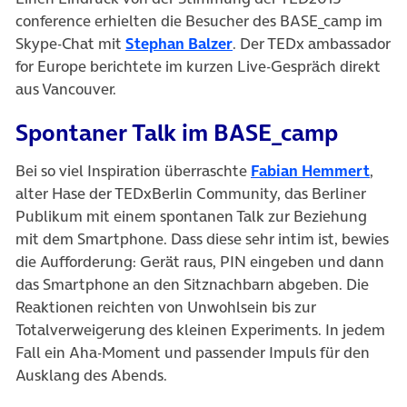
conference erhielten die Besucher des BASE_camp im
(öffnet in neuem Tab)
Skype-Chat mit
Stephan Balzer
. Der TEDx ambassador
for Europe berichtete im kurzen Live-Gespräch direkt
aus Vancouver.
Spontaner Talk im BASE_camp
(öffn
Bei so viel Inspiration überraschte
Fabian Hemmert
,
alter Hase der TEDxBerlin Community, das Berliner
Publikum mit einem spontanen Talk zur Beziehung
mit dem Smartphone. Dass diese sehr intim ist, bewies
die Aufforderung: Gerät raus, PIN eingeben und dann
das Smartphone an den Sitznachbarn abgeben. Die
Reaktionen reichten von Unwohlsein bis zur
Totalverweigerung des kleinen Experiments. In jedem
Fall ein Aha-Moment und passender Impuls für den
Ausklang des Abends.