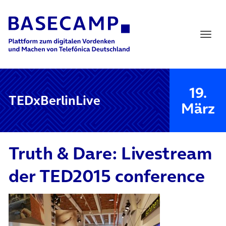
Main Navigation
19.
TEDxBerlinLive
März
Truth & Dare: Livestream
der TED2015 conference