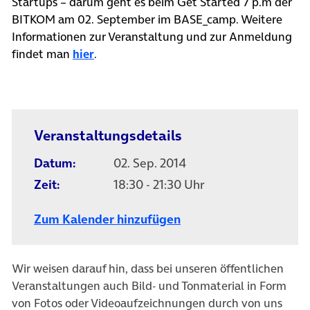
Startups – darum geht es beim Get Started 7 p.m der
BITKOM am 02. September im BASE_camp. Weitere
Informationen zur Veranstaltung und zur Anmeldung
(öffnet in neuem Tab)
findet man
hier
.
Veranstaltungsdetails
Datum:
02. Sep. 2014
Zeit:
18:30 - 21:30 Uhr
Zum Kalender hinzufügen
Wir weisen darauf hin, dass bei unseren öffentlichen
Veranstaltungen auch Bild- und Tonmaterial in Form
von Fotos oder Videoaufzeichnungen durch von uns