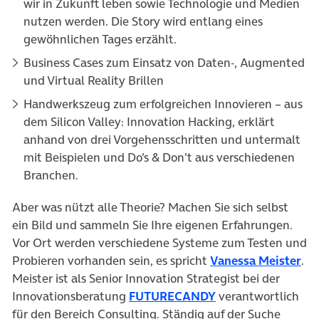
wir in Zukunft leben sowie Technologie und Medien
nutzen werden. Die Story wird entlang eines
gewöhnlichen Tages erzählt.
Business Cases zum Einsatz von Daten-, Augmented
und Virtual Reality Brillen
Handwerkszeug zum erfolgreichen Innovieren – aus
dem Silicon Valley: Innovation Hacking, erklärt
anhand von drei Vorgehensschritten und untermalt
mit Beispielen und Do’s & Don’t aus verschiedenen
Branchen.
Aber was nützt alle Theorie? Machen Sie sich selbst
ein Bild und sammeln Sie Ihre eigenen Erfahrungen.
Vor Ort werden verschiedene Systeme zum Testen und
(öf
Probieren vorhanden sein, es spricht
Vanessa Meister
.
Meister ist als Senior Innovation Strategist bei der
(öffnet in neuem T
Innovationsberatung
FUTURECANDY
verantwortlich
für den Bereich Consulting. Ständig auf der Suche