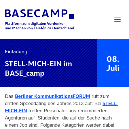
Main Navigation
Einladung:
08.
STELL-MICH-EIN im
Juli
BASE_camp
(öffnet in neuem 
Berliner KommunikationsFORUM
Das
ruft zum
STELL-
dritten Speeddating des Jahres 2013 auf: Bei
(öffnet in neuem Tab)
MICH-EIN
treffen Personaler aus renommierten
Agenturen auf Studenten, die auf der Suche nach
einem Job sind. Folgende Kategorien werden dabei