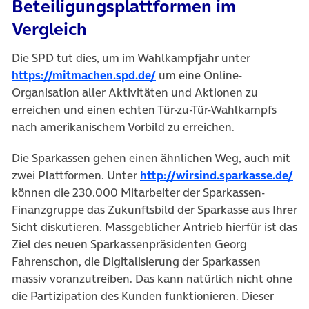
Beteiligungsplattformen im
Vergleich
Die SPD tut dies, um im Wahlkampfjahr unter
(öffnet in neuem Tab)
https://mitmachen.spd.de/
um eine Online-
Organisation aller Aktivitäten und Aktionen zu
erreichen und einen echten Tür-zu-Tür-Wahlkampfs
nach amerikanischem Vorbild zu erreichen.
Die Sparkassen gehen einen ähnlichen Weg, auch mit
(öf
zwei Plattformen. Unter
http://
wirsind.sparkasse.de/
können die 2
30.000 Mitarbeiter der Sparkassen-
Finanzgruppe das Zukunftsbild der Sparkasse aus Ihrer
Sicht diskutieren. Massgeblicher Antrieb hierfür ist das
Ziel des neuen Sparkassenpräsidenten Georg
Fahrenschon, die Digitalisierung der Sparkassen
massiv voranzutreiben. Das kann natürlich nicht ohne
die Partizipation des Kunden funktionieren. Dieser