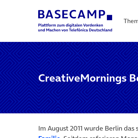
The
Main Navigation
CreativeMornings Be
Im August 2011 wurde Berlin das 