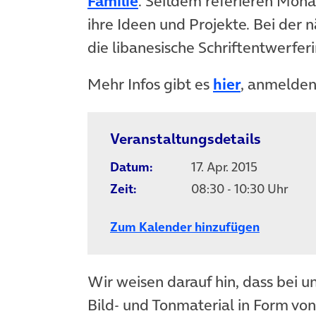
(öffnet in neuem Tab)
Familie
. Seitdem referieren Mon
ihre Ideen und Projekte. Bei der
die libanesische Schriftentwerfer
(öffnet in
Mehr Infos gibt es
hier
, anmelden
Veranstaltungsdetails
Datum:
17. Apr. 2015
Zeit:
08:30 - 10:30 Uhr
Zum Kalender hinzufügen
Wir weisen darauf hin, dass bei u
Bild- und Tonmaterial in Form vo