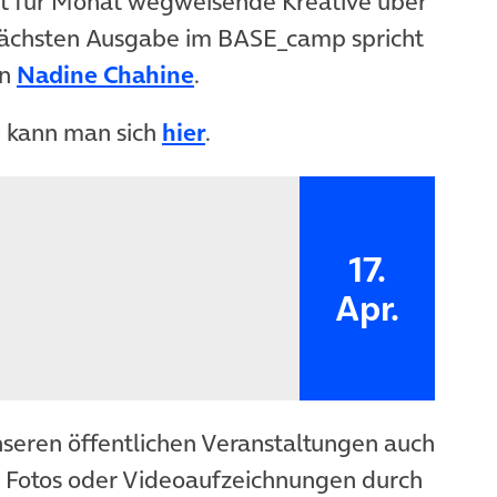
at für Monat wegweisende Kreative über
 nächsten Ausgabe im BASE_camp spricht
(öffnet in neuem Tab)
in
Nadine Chahine
.
 neuem Tab)
(öffnet in neuem Tab)
 kann man sich
hier
.
17.
Apr.
nseren öffentlichen Veranstaltungen auch
n Fotos oder Videoaufzeichnungen durch