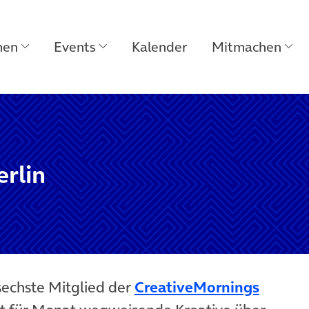
men
Events
Kalender
Mitmachen
rlin
sechste Mitglied der
CreativeMornings