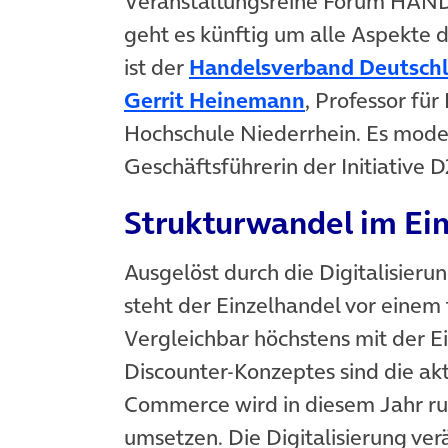
Veranstaltungsreihe Forum HAND
geht es künftig um alle Aspekte de
ist der
Handelsverband Deutsch
(öffnet in ne
Gerrit Heinemann
, Professor f
Hochschule Niederrhein. Es mode
Geschäftsführerin der Initiative D
Strukturwandel im Ei
Ausgelöst durch die Digitalisier
steht der Einzelhandel vor einem
Vergleichbar höchstens mit der 
Discounter-Konzeptes sind die ak
Commerce wird in diesem Jahr run
umsetzen. Die Digitalisierung ve