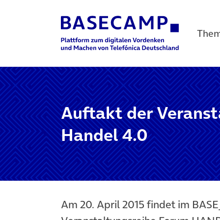
The
Main Navigation
Auftakt der Verans
Handel 4.0
Am 20. April 2015 findet im BAS