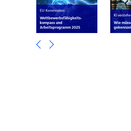
EU-Kommission:
KI verstehe
Wett­bewerbs­fähigkeits­
kompass und
Wie müsse
Arbeitsprogramm 2025
gekennze
Ein Element zurück blättern
Ein Element weiter blätte