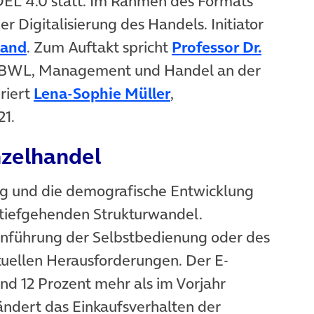
EL 4.0 statt. Im Rahmen des Formats
r Digitalisierung des Handels. Initiator
(öffnet in neuem Tab)
land
. Zum Auftakt spricht
Professor Dr.
uem Tab)
ür BWL, Management und Handel an der
(öffnet in neuem Ta
riert
Lena-Sophie Müller
,
21.
nzelhandel
ung und die demografische Entwicklung
 tiefgehenden Strukturwandel.
Einführung der Selbstbedienung oder des
tuellen Herausforderungen. Der E-
d 12 Prozent mehr als im Vorjahr
rändert das Einkaufsverhalten der