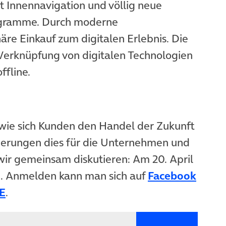
t Innennavigation und völlig neue
gramme. Durch moderne
re Einkauf zum digitalen Erlebnis. Die
n Verknüpfung von digitalen Technologien
ffline.
, wie sich Kunden den Handel der Zukunft
erungen dies für die Unternehmen und
n wir gemeinsam diskutieren: Am 20. April
(öffn
. Anmelden kann man sich auf
Facebook
(öffnet in neuem Tab)
E
.