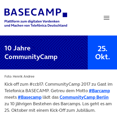
Main Navigation
25.
10 Jahre
Okt.
CommunityCamp
Foto: Henrik Andree
Kick-off zum #ccb17:
CommunityCamp 2017 zu Gast im
Telefonica BASECAMP.
Getreu dem Motto
#
Barcamp
meets
#
Basecamp
lädt das
CommunityCamp Berlin
zu 10 jährigen Bestehen des Barcamps. Los geht es am
25. Oktober mit einem Kick-Off zum Jubiläum.