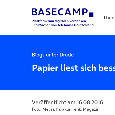
The
Main Navigation
Blogs unter Druck:
Papier liest sich bes
Veröffentlicht am 16.08.2016
Foto: Melisa Karakus, renk. Magazin