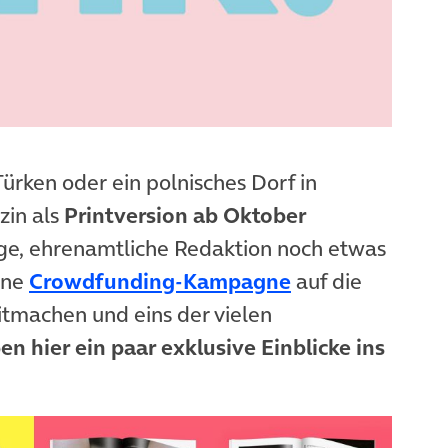
ürken oder ein polnisches Dorf in
zin als
Printversion ab Oktober
pfige, ehrenamtliche Redaktion noch etwas
(öffnet in neue
ine
Crowdfunding-Kampagne
auf die
mitmachen und eins der vielen
n hier ein paar exklusive Einblicke ins