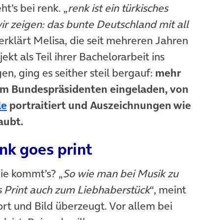
t’s bei renk. „
renk ist ein türkisches
ir zeigen: das bunte Deutschland mit all
 erklärt Melisa, die seit mehreren Jahren
jekt als Teil ihrer Bachelorarbeit ins
n, ging es seither steil bergauf:
mehr
fnet in neuem Tab)
om Bundespräsidenten eingeladen, von
(öffnet in neuem Tab)
le
portraitiert und Auszeichnungen wie
 in neuem Tab)
aubt.
enk goes print
e kommt’s? „
So wie man bei Musik zu
ls Print auch zum Liebhaberstück
“, meint
rt und Bild überzeugt. Vor allem bei