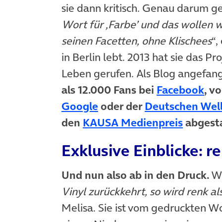
sie dann kritisch. Genau darum geh
Wort für ‚Farbe’ und das wollen w
seinen Facetten, ohne Klischees
“,
in Berlin lebt. 2013 hat sie das Pro
Leben gerufen. Als Blog angefange
(öf
als 12.000 Fans bei
Facebook
, v
(öffnet in neuem Tab)
Google
oder der
Deutschen Wel
(öffnet
den
KAUSA Medienpreis
abgest
Exklusive Einblicke: r
Und nun also ab in den Druck.
Wi
Vinyl zurückkehrt, so wird renk a
Melisa. Sie ist vom gedruckten Wo