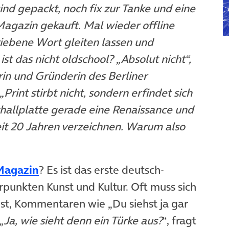
nd gepackt, noch fix zur Tanke und eine
 Magazin gekauft. Mal wieder offline
riebene Wort gleiten lassen und
st das nicht oldschool? „Absolut nicht“,
in und Gründerin des Berliner
Print stirbt nicht, sondern erfindet sich
challplatte gerade eine Renaissance und
eit 20 Jahren verzeichnen. Warum also
(öffnet in neuem Tab)
Magazin
? Es ist das erste deutsch-
punkten Kunst und Kultur. Oft muss sich
 ist, Kommentaren wie „Du siehst ja gar
„
Ja, wie sieht denn ein Türke aus?
“, fragt