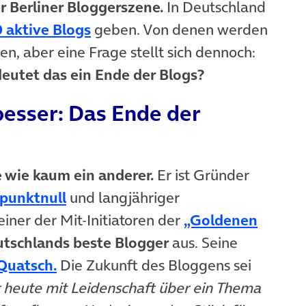
 Berliner Bloggerszene.
In Deutschland
(öffnet in neuem Tab)
 aktive Blogs
geben. Von denen werden
hen, aber eine Frage stellt sich dennoch:
deutet das ein Ende der Blogs?
besser: Das Ende der
wie kaum ein anderer.
Er ist Gründer
(öffnet in neuem Tab)
punktnull
und langjähriger
iner der Mit-Initiatoren der
„Goldenen
utschlands beste Blogger
aus. Seine
(öffnet in neuem Tab)
 Quatsch.
Die Zukunft des Bloggens sei
heute mit Leidenschaft über ein Thema