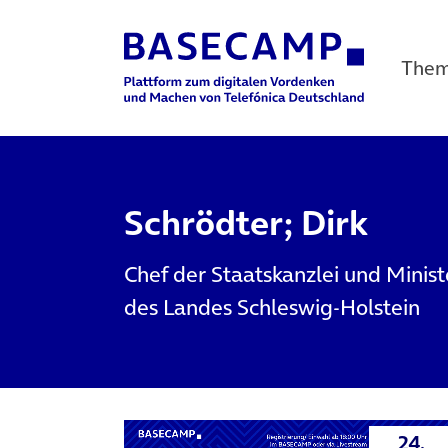
The
Main Navigation
Schrödter; Dirk
Chef der Staatskanzlei und Minist
des Landes Schleswig-Holstein
24.