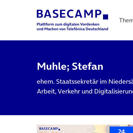
The
Main Navigation
Muhle; Stefan
ehem. Staatssekretär im Niedersä
Arbeit, Verkehr und Digitalisieru
24.