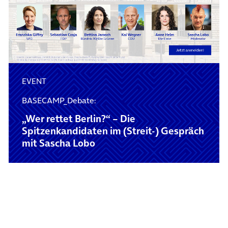
EVENT
BASECAMP_Debate:
„Wer rettet Berlin?“ – Die
Spitzenkandidaten im (Streit-) Gespräch
mit Sascha Lobo