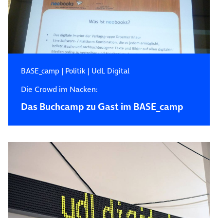
BASE_camp
|
Politik
|
UdL Digital
Die Crowd im Nacken:
Das Buchcamp zu Gast im BASE_camp