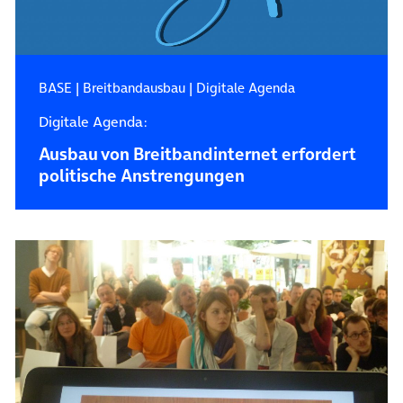
BASE
|
Breitbandausbau
|
Digitale Agenda
Digitale Agenda:
Ausbau von Breitbandinternet erfordert
politische Anstrengungen